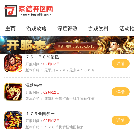
主页
游戏攻略
深度评测
游戏资料
活动
更新时间：2025-10-15
７６＋５０％记忆
详情
开服时间：
02月/12日
版本介绍：
无限刀＋９９９元素＋１００％
沉默先生
详情
开服时间：
02月/12日
版本介绍：
新沉默全靠打道士贼牛物价保值
１７６全国独一
详情
开服时间：
02月/12日
版本介绍：
１７６单挑群怪地图超多