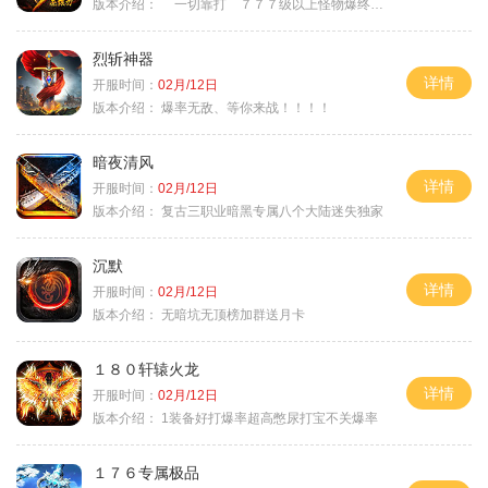
版本介绍：
一切靠打 ７７７级以上怪物爆终极
烈斩神器
详情
开服时间：
02月/12日
版本介绍：
爆率无敌、等你来战！！！！
暗夜清风
详情
开服时间：
02月/12日
版本介绍：
复古三职业暗黑专属八个大陆迷失独家
沉默
详情
开服时间：
02月/12日
版本介绍：
无暗坑无顶榜加群送月卡
１８０轩辕火龙
详情
开服时间：
02月/12日
版本介绍：
1装备好打爆率超高憋尿打宝不关爆率
１７６专属极品