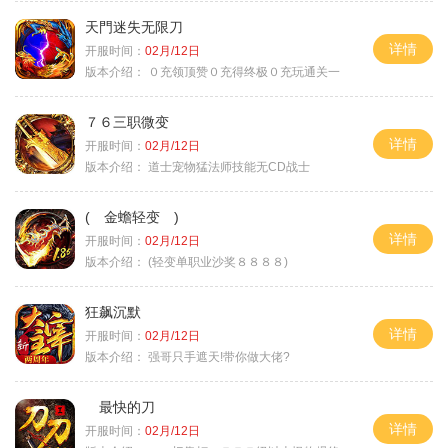
天門迷失无限刀
详情
开服时间：
02月/12日
版本介绍：
０充领顶赞０充得终极０充玩通关一
７６三职微变
详情
开服时间：
02月/12日
版本介绍：
道士宠物猛法师技能无CD战士
( 金蟾轻变 )
详情
开服时间：
02月/12日
版本介绍：
(轻变单职业沙奖８８８８)
狂飙沉默
详情
开服时间：
02月/12日
版本介绍：
强哥只手遮天!带你做大佬?
最快的刀
详情
开服时间：
02月/12日